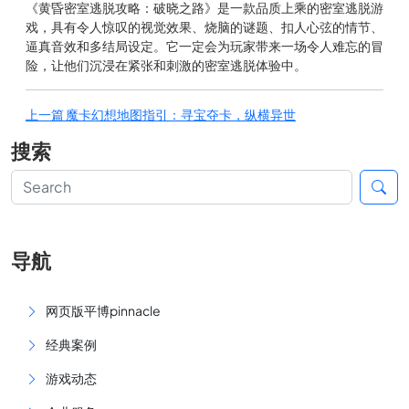
《黄昏密室逃脱攻略：破晓之路》是一款品质上乘的密室逃脱游
戏，具有令人惊叹的视觉效果、烧脑的谜题、扣人心弦的情节、
逼真音效和多结局设定。它一定会为玩家带来一场令人难忘的冒
险，让他们沉浸在紧张和刺激的密室逃脱体验中。
上一篇
魔卡幻想地图指引：寻宝夺卡，纵横异世
搜索
导航
网页版平博pinnacle
经典案例
游戏动态