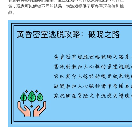
策，玩家可以解锁不同的结局，为游戏提供了更多重玩价值和挑
战。